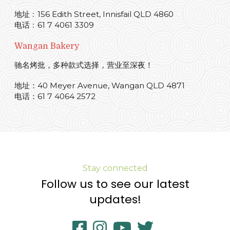
地址﹕156 Edith Street, Innisfail QLD 4860
电话﹕61 7 4061 3309
Wangan Bakery
驰名烤批，多种款式选择，营业至深夜！
地址：40 Meyer Avenue, Wangan QLD 4871
电话：61 7 4064 2572
Stay connected
Follow us to see our latest
updates!