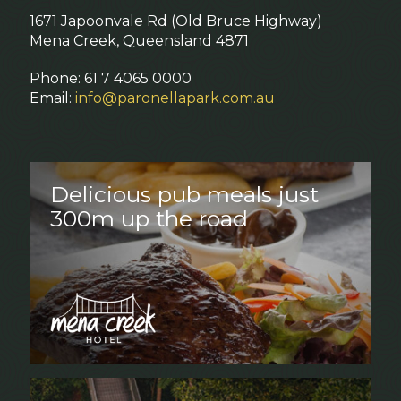
1671 Japoonvale Rd (Old Bruce Highway)
Mena Creek, Queensland 4871
Phone: 61 7 4065 0000
Email:
info@paronellapark.com.au
Delicious pub meals just
300m up the road